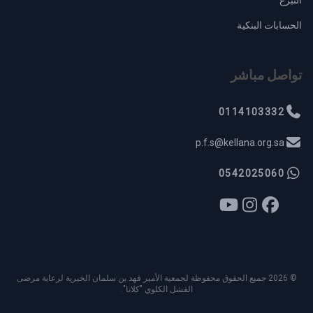
التبرع
الحسابات البنكية
تواصل مباشر
0114103332
p.f.s@kellana.org.sa
0542025060
© 2026 جميع الحقوق محفوظة لجمعية الأمير فهد بن سلمان الخيرية لرعاية مرضى
الفشل الكلوي "كلانا".