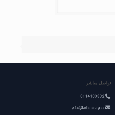
تواصل مباشر
0114103332
p.f.s@kellana.org.sa