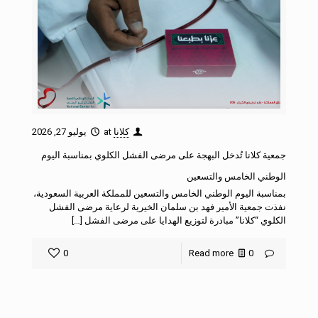
كلانا
at
يوليو 27, 2026
جمعية كلانا تُدخل البهجة على مرضى الفشل الكلوي بمناسبة اليوم
الوطني الخامس والتسعين
بمناسبة اليوم الوطني الخامس والتسعين للمملكة العربية السعودية،
نفذت جمعية الأمير فهد بن سلمان الخيرية لرعاية مرضى الفشل
الكلوي “كلانا” مبادرة لتوزيع الهدايا على مرضى الفشل […]
0
Read more
0
mostbet casino
lucky jet
1 win game
1win login
пинап