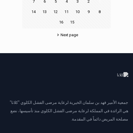
7
6
5
4
3
2
1
14
13
12
11
10
9
8
16
15
Next page
جمعية الأمير فهد بن سلمان الخيرية لرعاية مرضى الفشل الكلوي "كلانا"
هي الرائدة في المملكة لرعاية مرضى الفشل الكلوي منذ تأسيسها، نضع
مصلحة المريض دائماً في المقدمة.