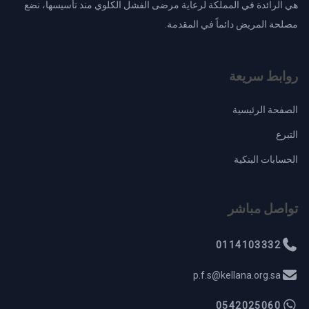
هي الرائدة في المملكة لرعاية مرضى الفشل الكلوي منذ تأسيسها، نضع
مصلحة المريض دائماً في المقدمة.
روابط سريعة
الصفحة الرئيسية
التبرع
الحسابات البنكية
تواصل مباشر
0114103332
p.f.s@kellana.org.sa
0542025060